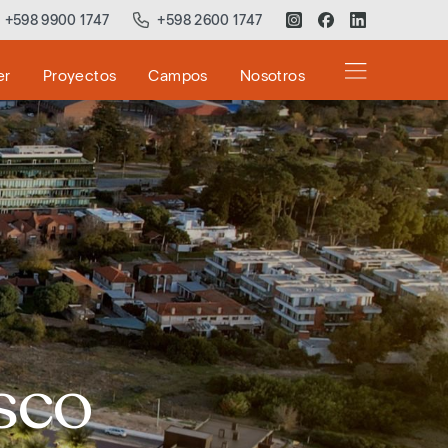
+598 9900 1747
+598 2600 1747
er
Proyectos
Campos
Nosotros
asco