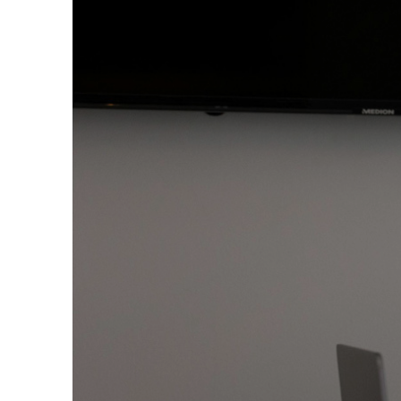
Jardines del 
Carrasco Norte
Montevideo
Living Marina
Puerto del Buceo
Montevideo