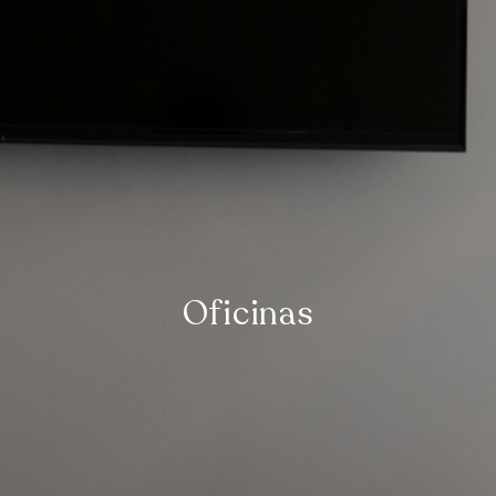
Polo
Oficinas
 Puertito del Buceo