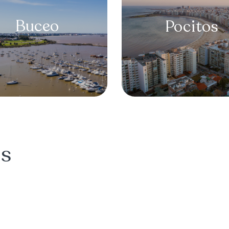
Buceo
Pocitos
os