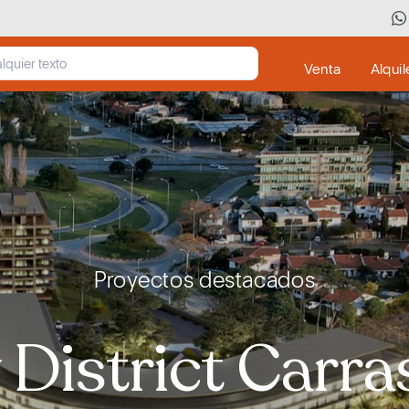
Venta
Alquil
Proyectos destacados
 District Carr